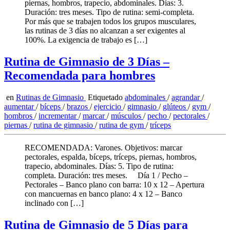
piernas, hombros, trapecio, abdominales. Días: 3.
Duración: tres meses. Tipo de rutina: semi-completa.
Por más que se trabajen todos los grupos musculares,
las rutinas de 3 días no alcanzan a ser exigentes al
100%. La exigencia de trabajo es […]
Rutina de Gimnasio de 3 Días –
Recomendada para hombres
en
Rutinas de Gimnasio
Etiquetado
abdominales
/
agrandar
/
aumentar
/
bíceps
/
brazos
/
ejercicio
/
gimnasio
/
glúteos
/
gym
/
hombros
/
incrementar
/
marcar
/
músculos
/
pecho
/
pectorales
/
piernas
/
rutina de gimnasio
/
rutina de gym
/
tríceps
RECOMENDADA: Varones. Objetivos: marcar
pectorales, espalda, bíceps, tríceps, piernas, hombros,
trapecio, abdominales. Días: 5. Tipo de rutina:
completa. Duración: tres meses. Día 1 / Pecho –
Pectorales – Banco plano con barra: 10 x 12 – Apertura
con mancuernas en banco plano: 4 x 12 – Banco
inclinado con […]
Rutina de Gimnasio de 5 Días para