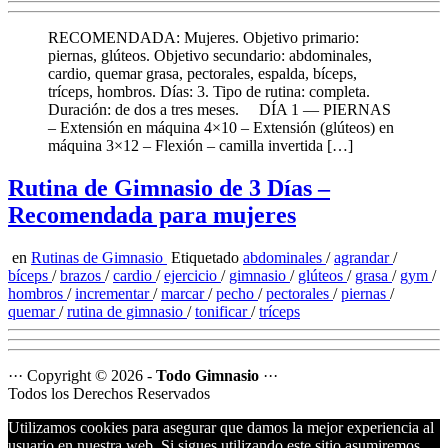
RECOMENDADA: Mujeres. Objetivo primario:
piernas, glúteos. Objetivo secundario: abdominales,
cardio, quemar grasa, pectorales, espalda, bíceps,
tríceps, hombros. Días: 3. Tipo de rutina: completa.
Duración: de dos a tres meses. DÍA 1 — PIERNAS
– Extensión en máquina 4×10 – Extensión (glúteos) en
máquina 3×12 – Flexión – camilla invertida […]
Rutina de Gimnasio de 3 Días –
Recomendada para mujeres
en
Rutinas de Gimnasio
Etiquetado
abdominales
/
agrandar
/
bíceps
/
brazos
/
cardio
/
ejercicio
/
gimnasio
/
glúteos
/
grasa
/
gym
/
hombros
/
incrementar
/
marcar
/
pecho
/
pectorales
/
piernas
/
quemar
/
rutina de gimnasio
/
tonificar
/
tríceps
··· Copyright © 2026 -
Todo Gimnasio
···
Todos los Derechos Reservados
Utilizamos cookies para asegurar que damos la mejor experiencia al
usuario en nuestra web. Si sigues utilizando este sitio asumiremos