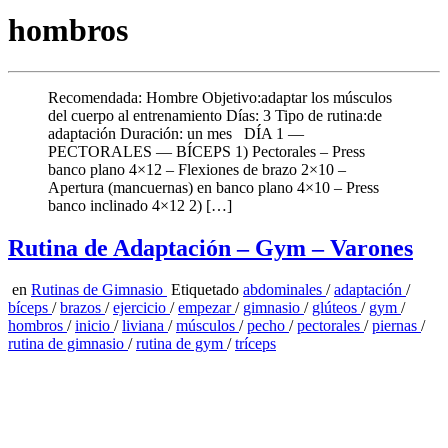
hombros
Recomendada: Hombre Objetivo:adaptar los músculos
del cuerpo al entrenamiento Días: 3 Tipo de rutina:de
adaptación Duración: un mes DÍA 1 —
PECTORALES — BÍCEPS 1) Pectorales – Press
banco plano 4×12 – Flexiones de brazo 2×10 –
Apertura (mancuernas) en banco plano 4×10 – Press
banco inclinado 4×12 2) […]
Rutina de Adaptación – Gym – Varones
en
Rutinas de Gimnasio
Etiquetado
abdominales
/
adaptación
/
bíceps
/
brazos
/
ejercicio
/
empezar
/
gimnasio
/
glúteos
/
gym
/
hombros
/
inicio
/
liviana
/
músculos
/
pecho
/
pectorales
/
piernas
/
rutina de gimnasio
/
rutina de gym
/
tríceps