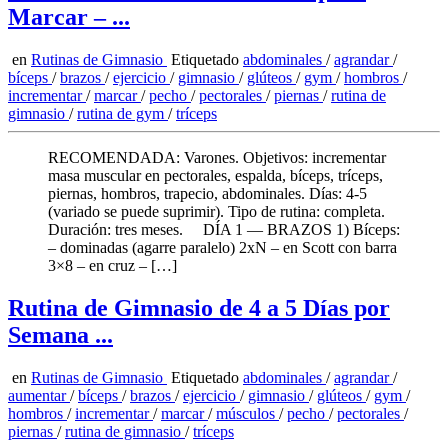
Marcar – ...
en
Rutinas de Gimnasio
Etiquetado
abdominales
/
agrandar
/
bíceps
/
brazos
/
ejercicio
/
gimnasio
/
glúteos
/
gym
/
hombros
/
incrementar
/
marcar
/
pecho
/
pectorales
/
piernas
/
rutina de
gimnasio
/
rutina de gym
/
tríceps
RECOMENDADA: Varones. Objetivos: incrementar
masa muscular en pectorales, espalda, bíceps, tríceps,
piernas, hombros, trapecio, abdominales. Días: 4-5
(variado se puede suprimir). Tipo de rutina: completa.
Duración: tres meses. DÍA 1 — BRAZOS 1) Bíceps:
– dominadas (agarre paralelo) 2xN – en Scott con barra
3×8 – en cruz – […]
Rutina de Gimnasio de 4 a 5 Días por
Semana ...
en
Rutinas de Gimnasio
Etiquetado
abdominales
/
agrandar
/
aumentar
/
bíceps
/
brazos
/
ejercicio
/
gimnasio
/
glúteos
/
gym
/
hombros
/
incrementar
/
marcar
/
músculos
/
pecho
/
pectorales
/
piernas
/
rutina de gimnasio
/
tríceps