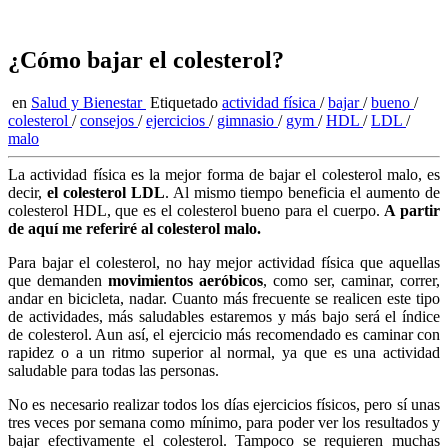
¿Cómo bajar el colesterol?
en
Salud y Bienestar
Etiquetado
actividad física
/
bajar
/
bueno
/
colesterol
/
consejos
/
ejercicios
/
gimnasio
/
gym
/
HDL
/
LDL
/
malo
La actividad física es la mejor forma de bajar el colesterol malo, es
decir,
el colesterol LDL
. Al mismo tiempo beneficia el aumento de
colesterol HDL, que es el colesterol bueno para el cuerpo.
A partir
de aquí me referiré al colesterol malo.
Para bajar el colesterol, no hay mejor actividad física que aquellas
que demanden
movimientos aeróbicos
, como ser, caminar, correr,
andar en bicicleta, nadar. Cuanto más frecuente se realicen este tipo
de actividades, más saludables estaremos y más bajo será el índice
de colesterol. Aun así, el ejercicio más recomendado es caminar con
rapidez o a un ritmo superior al normal, ya que es una actividad
saludable para todas las personas.
No es necesario realizar todos los días ejercicios físicos, pero sí unas
tres veces por semana como mínimo, para poder ver los resultados y
bajar efectivamente el colesterol. Tampoco se requieren muchas